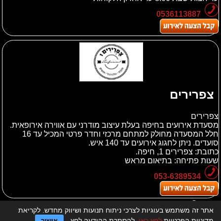
0536113887
צפרירים
צפרירים
מסעדת אירועים בחיפה בעלת עיצוב מודרני עם אווירה אירופאית.
חלל המסעדה מחולק למתחם מרכזי וחדר פרטי המכיל עד 16
סועדים. ניתן לחגוג אירועים עד 140 איש.
כתובת:
צפרירים 1, חיפה.
שעות פתיחה: בתיאום מראש
053-6389534
אתר זה משתמש בעוגיות לצרכי ניתוח תנועות ושיווק מחדש. לקריאת
לדף הבית > מסעדות לאירועים
מדיניות הפרטיות
לחץ כאן
. להסתרת ההודעה לחץ
אישור