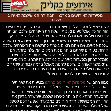
מסעדות לאירועים במרכז – הבחירה המושלמת לאירוע
שלכם
קשה שלא להסכים על כך שאחד הדברים הכי חשובים באירועים
הוא האוכל. אוכל טעים ואיכותי ישלח את האורחים שלכם הביתה
עם טעם של עוד ויגרום להם לא להפסיק לדבר על זה. אין ספק
שמדובר בהשקעה שאם תעשו אותה נכון – היא תשדרג את האירוע
שלכם פלאים. אם אתם רוצים באמת להרשים את האורחים שלכם
ולהיות בטוחים שאתם בוחרים את המקום המוצלח ביותר, אם
אתם לא מוכנים להתפשר על אירוע שהוא פחות מבלתי נשכח,
מומלץ לבחון מסעדות לאירועים במרכז. מה יותר טוב ממסעדה
שתאפשר לאורחים שלכם ליהנות מאוכל ברמה גבוהה, שתגרום
לכל אורח שלכם להרגיש כאילו המטבח עובד רק בשבילו – כדי
להרים אירוע שמפרגן לבלוטות הטעם?
מגוון רחב של
מסעדות לאירועים במרכז
מציעות את שירותיהן
ויאפשרו לכם לקיים את האירוע שלכם במרחבים מושקעים
ומעוצבים. המגוון רחב כל כך, שבוודאי תוכלו למצוא בתוכו את
המסעדה המתאימה ביותר לאירוע שלכם, שמשרה בדיוק את
האווירה המבוקשת. חדר אירועים במסעדה יאפשר לכם לספק
אוכל מעולה ואיכותי, שמרגיש ממש כמו בביקור אינטימי במסעדה.
אם אתם רוצים לקבל כמה המלצות למקומות שיהפכו את האירוע