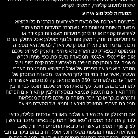
שלכם לתענוג קולינרי, המשיכו לקרוא.
מסעדות לכל סוג אירוע
ברשימה הארוכה של מסעדות לאירועים במרכז תוכלו למצוא
מסעדות שונות ומגוונות לפי טעמכם: מסעדות המתאימות
לאירועים קטנים או גדולים; מסעדות מעוצבות בקפידה או
מינימליסטיות יותר, המשקיפות על נוף מופלא; אוכל איטלקי או ים
תיכוני, גורמה או ביתי. "הבוסתן של זיאד", למשל, היא מסעדה
הממוקמת בפארק לב הארץ בראש העין, ותעניק לאירוע שלכם
אופי אוריינטלי ואלגנטי. המסעדה משקיפה, כפי שניתן לנחש
משמה, על בוסתן קסום שיכניס לאירוע שלכם קצת מיופיו של
הטבע. היא מציעה תפריט של אוכל המושפע מהמטבח הערבי
העשיר, אשר ערב במיוחד לחך הישראלי. מסעדת הבוסתן של
זיאד" ערוכה לארח עד 250 אנשים ומעניקה לכם כמה אפשרויות
למרחבים בהם תוכלו לקיים את האירוע שלכם: תוכלו לבחור בין
חדר האירועים המפנק שנמצא במסעדה לבין גן האירועים הפתוח
והמרשים. כך או כך, יוכלו האורחים שלכם ליהנות מנפלאות
המטבח הערבי ומהאוכל הצבעוני והמזין שהמסעדה מציעה.
אם תרצו לקיים את האירוע שלכם באווירה עדכנית וקלילה, כדאי
לבדוק את הבר מסעדה "פאו וואו" הממוקם באיזור מרכזי בראשון
לציון. שף המסעדה, אשר הרכיב את התפריט הייחודי, שאב
השראה למנות המוצעות משלל דוכני אוכל רחוב בהם ביקר ברחבי
העולם, והכניס לכל מנה את הנגיעה האישית שלו. המנות במקום