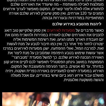
מומלצות לאכילה משותפת – מה שיעודד את האורחים שלכם
להתוודע אלה לאלה וליצור קשרים. המקום מאפשר לערוך אירועים
המונים עד 120 אורחים, ואין ספק שיעניק לאירוע שלכם אווירה
המתאפיינת במודרניות ובעוררות גבוהה.
ליהנות מהטבע באירוע שלכם
כאשר מדברים על
מסעדות לאירועים
אין ספק שלוקיישן טוב דואג
להכניס את האורחים שלכם לאווירה במהירות ולהשכיח מהם את
יום העבודה הארוך ממנו הגיעו, ואת רשימת המשימות אליה
יצטרכו לחזור מיד אחר כך; ואין כמו חיבור לטבע על מנת לעשות
זאת. למרבה המזל, ואולי ההפתעה, ישנן מסעדות לאירועים במרכז
אשר עושות שימוש בטבע היפהפה שמסביבן על מנת ליצור את
האווירה הנכונה לאירוע שלכם. כך למשל מסעדת "מטבחצר"
הממוקמת במושב גינתון הפסטורלי תאפשר לכם לקיים אירוע קטן
במיוחד, עד 40 אנשים, בחצר הנעימה והמעוצבת של המקום.
האירוע במסעדה יתאים למעוניינים באווירה כפרית ושקטה, ויהיה
מושלם עבור אירוע רגוע ביום שישי בצהריים, עם אוכל מעולה
והגשה מושקעת ואלגנטית.