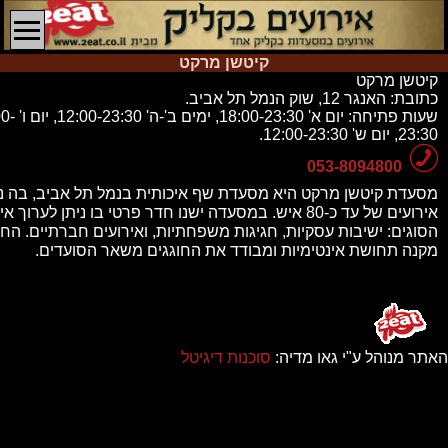
קיטשן מרקט
קיטשן מרקט
כתובת:
האנגר 12, שוק הנמל תל אביב.
שעות פתיחה:
יום א' 18:00-23:30,
23:30, יום ש' 12:00-23:30.
053-8094800
מסעדת קיטשן מרקט היא מסעדת שף איכותית בנמל תל אביב, בה ני
אירועים של עד כ-80 איש. במסעדה ישנו חדר פרטי בו ניתן לערוך
הסוגים: ישיבות עסקיות, חגיגות משפחתיות, ואירועים חברתיים. הח
מקנה תחושת אינטימיות ומבודד את החוגגים משאר הסועדים.
האתר מנוהל ע"י גאו מדיה:
סוכנות דיגיטל