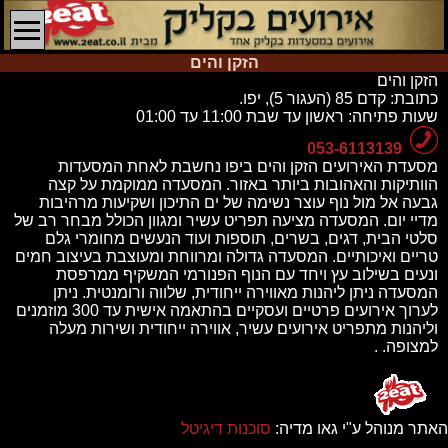
הזקן והים
הזקן והים
כתובת:
קדם 85 (העגור 5), יפו.
שעות פתיחה:
ראשון עד שבת 11:00 עד 01:00
053-6113139
מסעדת האירועים הזקן והים ביפו נחשבת לאחת המסעדות
הוותיקות והאהובות ביותר באזור. המסעדה ממוקמת על קצה
גבעה אל מול נוף עוצר נשימה של ים התיכון ושקיעות מרהיבות
מדיי יום. המסעדה מציעה תפריט עשיר ומגוון הכולל מבחר רב של
סלטי הבית, דגים, בשרים, תוספות ועוד הנעשים מחומרי גלם
טריים ואיכותיים. המסעדה גדולה ומרווחת ומעוצבת בעיצוב חמים
ונעים בשילוב עץ ויחד עם הנוף הפנורמי המשקיף ממרפסת
המסעדה ניתן ליהנות מאווירה ייחודית, שלווה ורומנטית. ניתן
לערוך אירועים פרטיים ועסקיים בהתאמה אישית עד 300 מוזמנים
וליהנות מתפריט אירועים עשיר, אווירה ייחודית ושירות מעלה
למצופה. .
האתר מנוהל ע"י גאו מדיה:
סוכנות דיגיטל